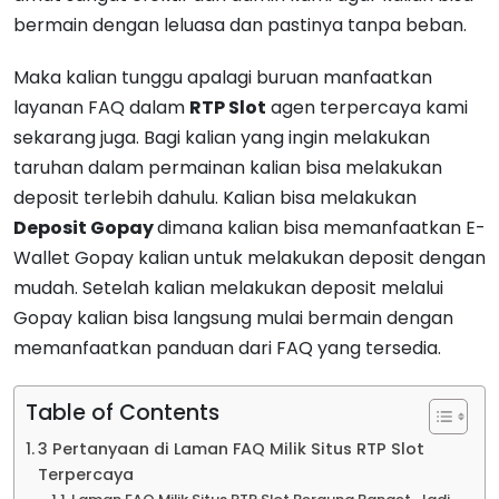
bermain dengan leluasa dan pastinya tanpa beban.
Maka kalian tunggu apalagi buruan manfaatkan
layanan FAQ dalam
RTP Slot
agen terpercaya kami
sekarang juga. Bagi kalian yang ingin melakukan
taruhan dalam permainan kalian bisa melakukan
deposit terlebih dahulu. Kalian bisa melakukan
Deposit Gopay
dimana kalian bisa memanfaatkan E-
Wallet Gopay kalian untuk melakukan deposit dengan
mudah. Setelah kalian melakukan deposit melalui
Gopay kalian bisa langsung mulai bermain dengan
memanfaatkan panduan dari FAQ yang tersedia.
Table of Contents
3 Pertanyaan di Laman FAQ Milik Situs RTP Slot
Terpercaya