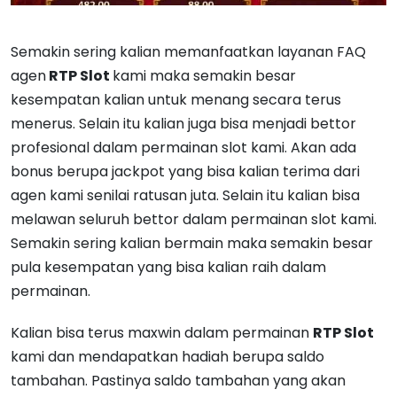
Semakin sering kalian memanfaatkan layanan FAQ
agen
RTP Slot
kami maka semakin besar
kesempatan kalian untuk menang secara terus
menerus. Selain itu kalian juga bisa menjadi bettor
profesional dalam permainan slot kami. Akan ada
bonus berupa jackpot yang bisa kalian terima dari
agen kami senilai ratusan juta. Selain itu kalian bisa
melawan seluruh bettor dalam permainan slot kami.
Semakin sering kalian bermain maka semakin besar
pula kesempatan yang bisa kalian raih dalam
permainan.
Kalian bisa terus maxwin dalam permainan
RTP Slot
kami dan mendapatkan hadiah berupa saldo
tambahan. Pastinya saldo tambahan yang akan