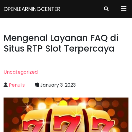
Skip
OPENLEARNINGCENTER
to
content
Mengenal Layanan FAQ di
Situs RTP Slot Terpercaya
Uncategorized
Penulis
January 3, 2023