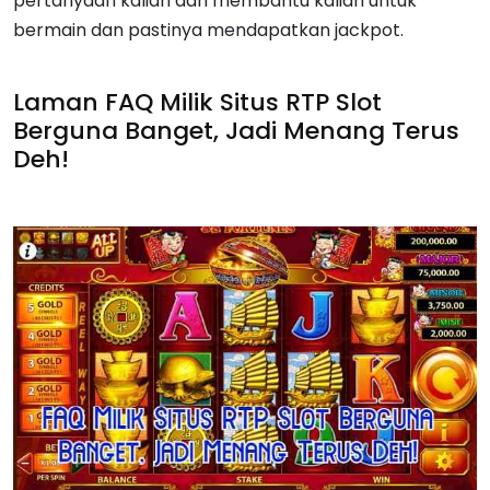
pertanyaan kalian dan membantu kalian untuk
bermain dan pastinya mendapatkan jackpot.
Laman FAQ Milik Situs RTP Slot
Berguna Banget, Jadi Menang Terus
Deh!