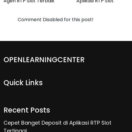
Agen RTP Slot Terbaik
Aplikasi RTP Slot
Comment Disabled for this post!
OPENLEARNINGCENTER
Quick Links
Recent Posts
Cepet Banget Deposit di Aplikasi RTP Slot
Tertinggi