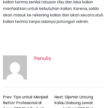
kalian terima senilai ratusan ribu dan bisa kalian
manfaatkan untuk kebutuhan kalian. Karena, saldo
akan masuk ke rekening kalian dan akan secara utuh
kalian terima tanpa adanya potongan admin.
Penulis
Post
Prev:
Tips untuk Menjadi
Next:
Dijamin Untung
Bettor Profesional di
Kalau Gabung Lewat
navigation