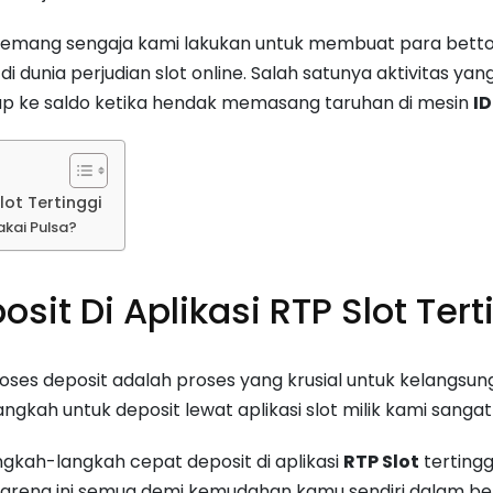
i memang sengaja kami lakukan untuk membuat para bet
 dunia perjudian slot online. Salah satunya aktivitas yan
up ke saldo ketika hendak memasang taruhan di mesin
ID
lot Tertinggi
Pakai Pulsa?
it Di Aplikasi RTP Slot Tert
roses deposit adalah proses yang krusial untuk kelangsu
ngkah untuk deposit lewat aplikasi slot milik kami sangat
kah-langkah cepat deposit di aplikasi
RTP Slot
tertingg
, karena ini semua demi kemudahan kamu sendiri dalam b