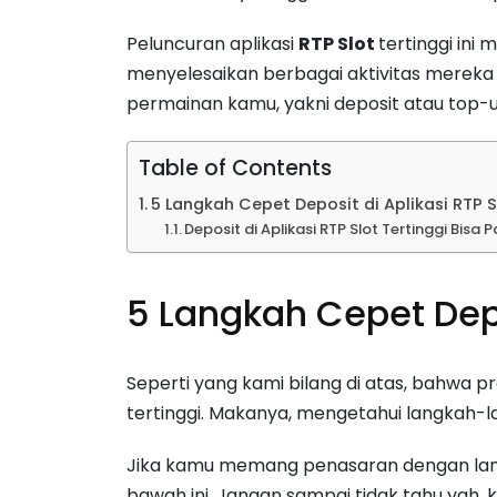
Peluncuran aplikasi
RTP Slot
tertinggi in
menyelesaikan berbagai aktivitas mereka di
permainan kamu, yakni deposit atau top-
Table of Contents
5 Langkah Cepet Deposit di Aplikasi RTP S
Deposit di Aplikasi RTP Slot Tertinggi Bisa 
5 Langkah Cepet Depos
Seperti yang kami bilang di atas, bahwa p
tertinggi. Makanya, mengetahui langkah-la
Jika kamu memang penasaran dengan lang
bawah ini. Jangan sampai tidak tahu yah