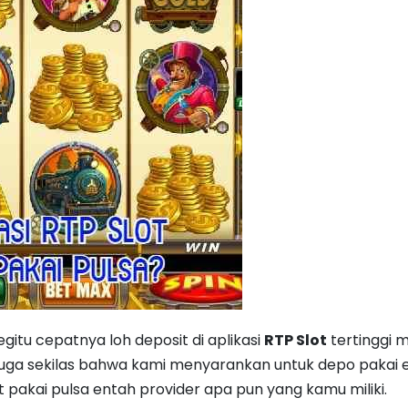
itu cepatnya loh deposit di aplikasi
RTP Slot
tertinggi m
 juga sekilas bahwa kami menyarankan untuk depo pakai e
 pakai pulsa entah provider apa pun yang kamu miliki.