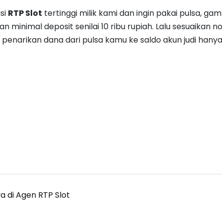
asi
RTP Slot
tertinggi milik kami dan ingin pakai pulsa, g
minimal deposit senilai 10 ribu rupiah. Lalu sesuaikan n
eh, penarikan dana dari pulsa kamu ke saldo akun judi hany
 di Agen RTP Slot